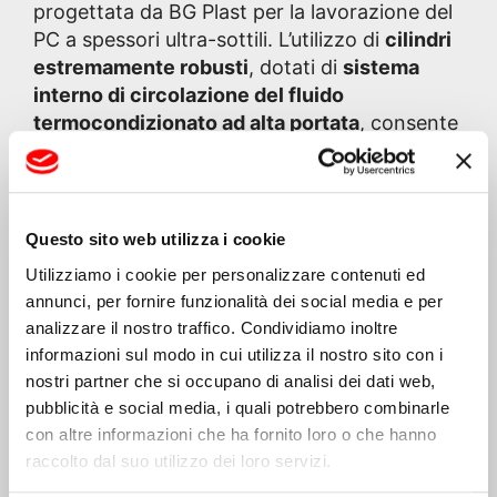
progettata da BG Plast per la lavorazione del
PC a spessori ultra-sottili. L’utilizzo di
cilindri
estremamente robusti
, dotati di
sistema
interno di circolazione del fluido
termocondizionato ad alta portata
, consente
un controllo termico accurato e uniforme,
condizione indispensabile per ottenere foglie
sottili senza tensioni interne o difetti
superficiali.
Questo sito web utilizza i cookie
Utilizziamo i cookie per personalizzare contenuti ed
A valle della calandra, la foglia estrusa – già
annunci, per fornire funzionalità dei social media e per
coestrusa con un layer anti UV
– attraversa
analizzare il nostro traffico. Condividiamo inoltre
un
forno di rammollimento a temperatura
informazioni sul modo in cui utilizza il nostro sito con i
controllata
, che prepara il materiale alla
nostri partner che si occupano di analisi dei dati web,
successiva fase di formatura. Il gruppo di
pubblicità e social media, i quali potrebbero combinarle
formatura è composto da una
serie di rulli
con altre informazioni che ha fornito loro o che hanno
sagomati in lega metallica
, tutti
raccolto dal suo utilizzo dei loro servizi.
termocontrollati e realizzati in funzione del