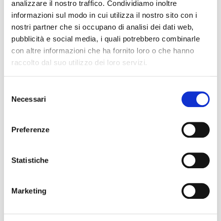
analizzare il nostro traffico. Condividiamo inoltre
informazioni sul modo in cui utilizza il nostro sito con i
nostri partner che si occupano di analisi dei dati web,
pubblicità e social media, i quali potrebbero combinarle
con altre informazioni che ha fornito loro o che hanno
raccolto dal suo utilizzo dei loro servizi.
Selezione
Necessari
del
consenso
Automotive
Preferenze
Per il settore automotive, progettiamo
Statistiche
linee di estrusione plastica
dedicate a
materiali specifici e applicazioni ad alte
prestazioni.
Marketing
Gli impianti sono utilizzati per l’estrusione
di materiali fonoassorbenti altamente