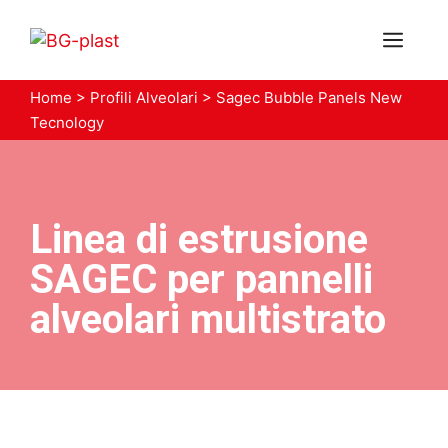
Vai
al
MEN
contenuto
Home
>
Profili Alveolari
>
Sagec Bubble Panels New
Tecnology
Linea di estrusione
SAGEC per pannelli
alveolari multistrato