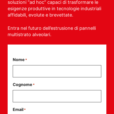
soluzioni “ad hoc” capaci di trasformare le
esigenze produttive in tecnologie industriali
affidabili, evolute e brevettate.
Entra nel futuro dell’estrusione di pannelli
multistrato alveolari.
Nome
*
Cognome
*
Email
*