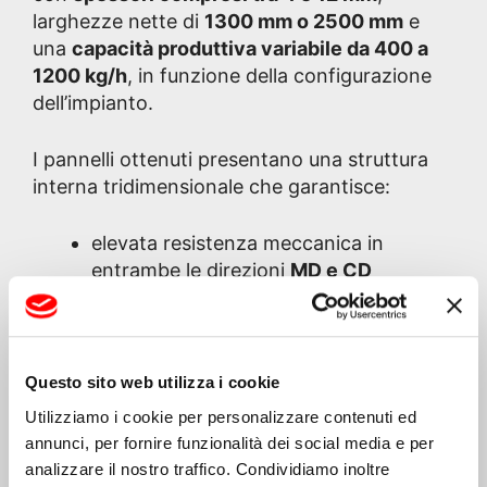
larghezze nette di
1300 mm o 2500 mm
e
una
capacità produttiva variabile da 400 a
1200 kg/h
, in funzione della configurazione
dell’impianto.
I pannelli ottenuti presentano una struttura
interna tridimensionale che garantisce:
elevata resistenza meccanica in
entrambe le direzioni
MD e CD
(machine direction e cross direction);
ottima resistenza alla flessione e alla
compressione;
elevata resistenza alla delaminazione;
Questo sito web utilizza i cookie
proprietà isolanti e antiurto;
Utilizziamo i cookie per personalizzare contenuti ed
resistenza all’acqua e all’umidità.
annunci, per fornire funzionalità dei social media e per
analizzare il nostro traffico. Condividiamo inoltre