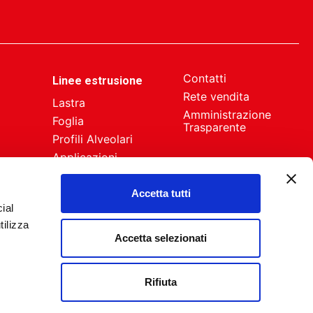
Contatti
Linee estrusione
Rete vendita
Lastra
Amministrazione
Foglia
Trasparente
Profili Alveolari
Applicazioni
News e Fiere
speciali
Accetta tutti
Schede Tecniche
ial
tilizza
li
Accetta selezionati
Rifiuta