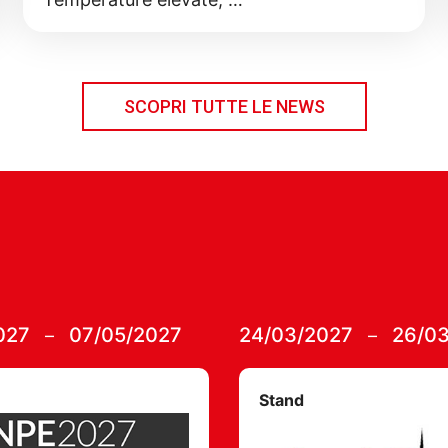
SCOPRI TUTTE LE NEWS
027
07/05/2027
24/03/2027
26/0
–
–
Stand