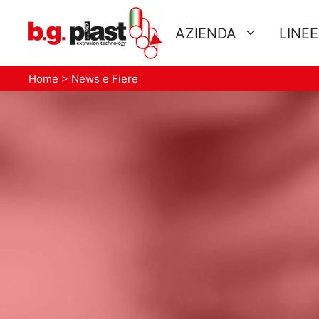
Vai
al
AZIENDA
LINE
contenuto
Home
>
News e Fiere