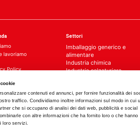
nda
Settori
siamo
Imballaggio generico e
 lavoriamo
alimentare
Industria chimica
cy Policy
Industria calzaturiera
ie Policy
Automotive
 cookie
Nastri trasportatori
rsonalizzare contenuti ed annunci, per fornire funzionalità dei soc
Elettrodomestici
ostro traffico. Condividiamo inoltre informazioni sul modo in cui u
Costruzioni civili ed industria
partner che si occupano di analisi dei dati web, pubblicità e social
Coperture civili e serre
combinarle con altre informazioni che ha fornito loro o che hanno
Medicale
 loro servizi.