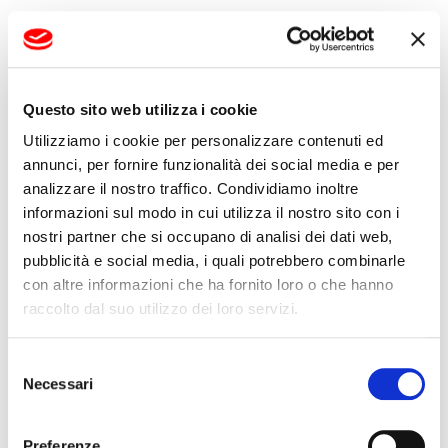
La nuova linea produrrà:
HDPE liners T-Grip e V-Stud da 4100
Questo sito web utilizza i cookie
mm
,
capacità di
1200 kg/h
,
Utilizziamo i cookie per personalizzare contenuti ed
lastre piane fino a
25 mm di spessore
.
annunci, per fornire funzionalità dei social media e per
analizzare il nostro traffico. Condividiamo inoltre
informazioni sul modo in cui utilizza il nostro sito con i
Questo progetto si aggiunge alle precedenti
nostri partner che si occupano di analisi dei dati web,
forniture di due linee geomembrane da 8000
pubblicità e social media, i quali potrebbero combinarle
mm e una linea T-Grip da 2000 mm.
con altre informazioni che ha fornito loro o che hanno
raccolto dal suo utilizzo dei loro servizi.
Un risultato che rafforza, inoltre, la nostra
presenza in Medio Oriente.
Selezione
Necessari
del
MDM NT (Polonia):
consenso
l’extrusion coating per
Preferenze