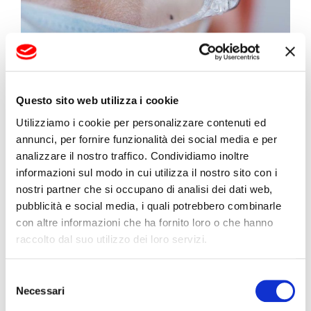
Grazie all’estrusione di lastre in qualità ottica
è possibile ottenere anche visori di
protezione per uso medico e industriale
Questo sito web utilizza i cookie
5. Industria e macchinari:
Utilizziamo i cookie per personalizzare contenuti ed
annunci, per fornire funzionalità dei social media e per
protezione e sicurezza
analizzare il nostro traffico. Condividiamo inoltre
informazioni sul modo in cui utilizza il nostro sito con i
Coperture trasparenti per macchinari
nostri partner che si occupano di analisi dei dati web,
industriali
pubblicità e social media, i quali potrebbero combinarle
Schermi di protezione e box di
con altre informazioni che ha fornito loro o che hanno
sicurezza
raccolto dal suo utilizzo dei loro servizi.
Finiture per quadri elettrici e pannelli di
controllo.
Selezione
Necessari
del
La resistenza agli urti e la
capacità di
consenso