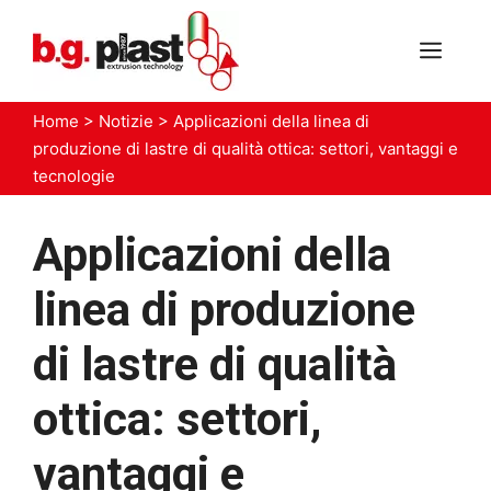
Vai
al
MEN
contenuto
Home
>
Notizie
>
Applicazioni della linea di
produzione di lastre di qualità ottica: settori, vantaggi e
tecnologie
Applicazioni della
linea di produzione
di lastre di qualità
ottica: settori,
vantaggi e