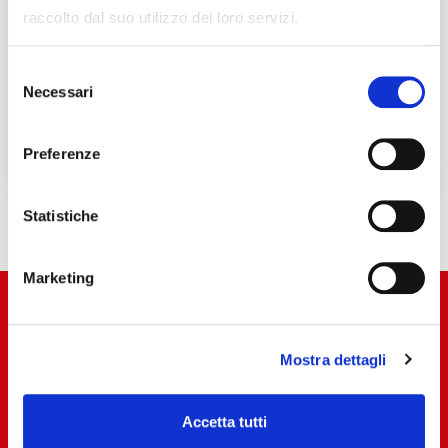
03/05/2027
raccolto dal suo utilizzo dei loro servizi.
Selezione
Necessari
del
consenso
NPE 2027
Preferenze
Statistiche
Marketing
Mostra dettagli
Accetta tutti