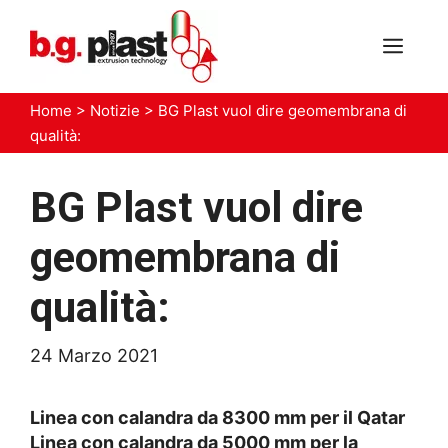
Vai
al
MEN
contenuto
Home
>
Notizie
>
BG Plast vuol dire geomembrana di
qualità:
BG Plast vuol dire
geomembrana di
qualità:
24 Marzo 2021
Linea con calandra da 8300 mm per il Qatar
Linea con calandra da 5000 mm per la