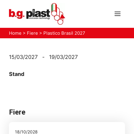
Vai
al
MEN
contenuto
Home
>
Fiere
>
Plastico Brasil 2027
15/03/2027
-
19/03/2027
Stand
Fiere
18/10/2028