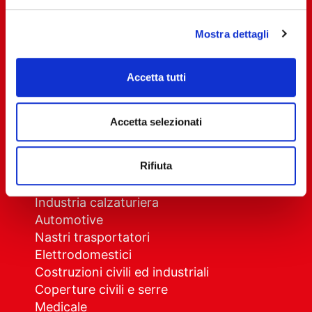
Azienda
Chi siamo
Mostra dettagli
Come lavoriamo
Accetta tutti
Privacy Policy
Cookie Policy
Accetta selezionati
Settori
Rifiuta
Imballaggio generico e alimentare
Industria chimica
Industria calzaturiera
Automotive
Nastri trasportatori
Elettrodomestici
Costruzioni civili ed industriali
Coperture civili e serre
Medicale