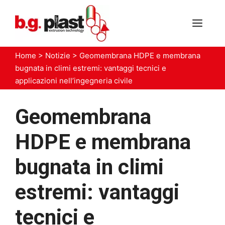
Vai
al
MEN
contenuto
Home
>
Notizie
>
Geomembrana HDPE e membrana
bugnata in climi estremi: vantaggi tecnici e
applicazioni nell’ingegneria civile
Geomembrana
HDPE e membrana
bugnata in climi
estremi: vantaggi
tecnici e