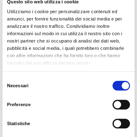
Questo sito web utilizza i cookie
Utilizziamo i cookie per personalizzare contenuti ed
Membrana bugnata in
annunci, per fornire funzionalità dei social media e per
HDPE: protezione,
analizzare il nostro traffico. Condividiamo inoltre
informazioni sul modo in cui utilizza il nostro sito con i
drenaggio e
nostri partner che si occupano di analisi dei dati web,
pubblicità e social media, i quali potrebbero combinarle
ventilazione nelle
con altre informazioni che ha fornito loro o che hanno
raccolto dal suo utilizzo dei loro servizi.
fondazioni
Selezione
Se la geomembrana lavora come barriera
Necessari
del
impermeabile, la
membrana bugnata in HDPE
consenso
svolge una funzione complementare di
Preferenze
drenaggio e protezione meccanica. Un
prodotto destinato prevalentemente alla
protezione delle impermeabilizzazioni di
Statistiche
fondazioni e muri controterra, al drenaggio
dell’acqua di falda e meteorica, e alla