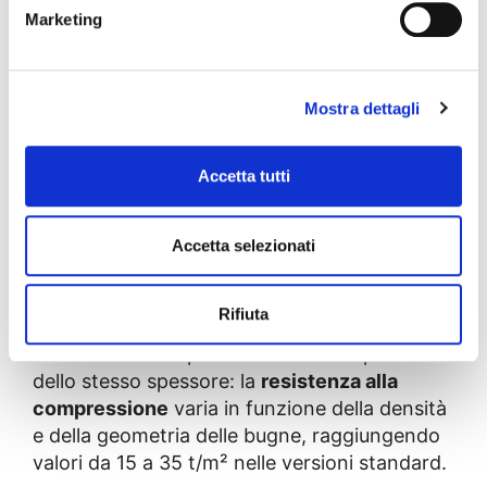
Marketing
creazione di un’intercapedine tecnica che
consente la ventilazione delle strutture
interrate.
Mostra dettagli
La membrana bugnata è una lastra sottile in
HDPE con superficie conformata a rilievi
Accetta tutti
(bugne) di geometria definita, prodotta per
estrusione su un cilindro formatore dotato di
migliaia di cavità sagomate, integrate con un
Accetta selezionati
sistema di aspirazione sottovuoto ad alta
efficienza. La morfologia tridimensionale
Rifiuta
conferisce al prodotto proprietà meccaniche
notevolmente superiori a una lastra piana
dello stesso spessore: la
resistenza alla
compressione
varia in funzione della densità
e della geometria delle bugne, raggiungendo
valori da 15 a 35 t/m² nelle versioni standard.