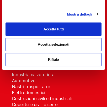
Azienda
Mostra dettagli
Chi siamo
Come lavoriamo
Accetta tutti
Privacy Policy
Cookie Policy
Accetta selezionati
Settori
Rifiuta
Imballaggio generico e alimentare
Industria chimica
Industria calzaturiera
Automotive
Nastri trasportatori
Elettrodomestici
Costruzioni civili ed industriali
Coperture civili e serre