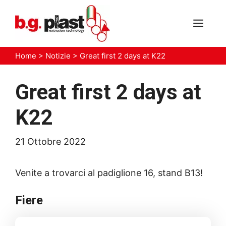
Vai
al
MEN
contenuto
Home
>
Notizie
>
Great first 2 days at K22
Great first 2 days at
K22
21 Ottobre 2022
Venite a trovarci al padiglione 16, stand B13!
Fiere