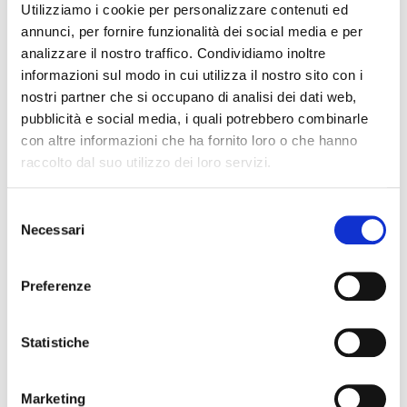
Produzione
Utilizziamo i cookie per personalizzare contenuti ed
automobilistica più
annunci, per fornire funzionalità dei social media e per
analizzare il nostro traffico. Condividiamo inoltre
sostenibile con i
informazioni sul modo in cui utilizza il nostro sito con i
nostri partner che si occupano di analisi dei dati web,
materiali termoplastici
pubblicità e social media, i quali potrebbero combinarle
con altre informazioni che ha fornito loro o che hanno
raccolto dal suo utilizzo dei loro servizi.
Riciclaggio ed efficienza dei
materiali
Selezione
Necessari
del
L’impegno di BG Plast per la sostenibilità
consenso
viene sottolineato con l’utilizzo di materiali
Preferenze
riciclati nei processi di estrusione con i nostri
macchinari. Il
PET riciclato
(rPET), ad
esempio, viene utilizzato nella produzione di
Statistiche
lastre termoplastiche, per un approccio
circolare all’utilizzo dei materiali.
Marketing