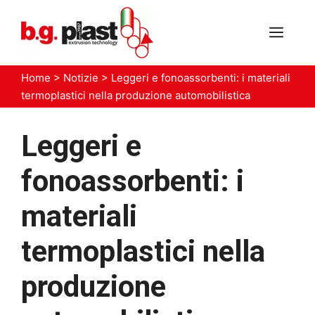
Vai
al
MEN
contenuto
Home
>
Notizie
>
Leggeri e fonoassorbenti: i materiali
termoplastici nella produzione automobilistica
Leggeri e
fonoassorbenti: i
materiali
termoplastici nella
produzione