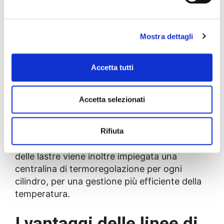
Efficienza energetica nella
produzione
Mostra dettagli
La tecnologia di estrusione sviluppata da BG
Accetta tutti
Plast
riduce al minimo il consumo
energetico
, massimizzando al contempo
l’efficienza della produzione. Caratteristiche
Accetta selezionati
come la precisione elettromeccanica e i
blocchi di alimentazione avanzati consentono
di produrre termoplastici omogenei e di alta
Rifiuta
qualità con scarti minimi. Per la calandratura
delle lastre viene inoltre impiegata una
centralina di termoregolazione per ogni
cilindro, per una gestione più efficiente della
temperatura.
I vantaggi delle linee di