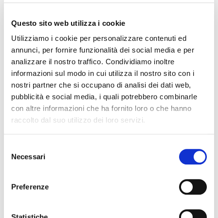
La fiera è stata anche l’occasione per
presentare i nuovi sviluppi delle
linee per
Questo sito web utilizza i cookie
geomembrane
, pensate per la
protezione
Utilizziamo i cookie per personalizzare contenuti ed
ambientale e l’impermeabilizzazione
in
annunci, per fornire funzionalità dei social media e per
ambito infrastrutturale, agricolo e industriale.
analizzare il nostro traffico. Condividiamo inoltre
informazioni sul modo in cui utilizza il nostro sito con i
Le linee BG Plast raggiungono
larghezze fino
nostri partner che si occupano di analisi dei dati web,
a 8000 mm utili
, con
spessori da 1 a 3 mm
e
pubblicità e social media, i quali potrebbero combinarle
produttività fino a
1500 kg/h
. Possono
con altre informazioni che ha fornito loro o che hanno
processare HDPE, LDPE e in configurazioni
raccolto dal suo utilizzo dei loro servizi.
multistrato e con possibilità di
accoppiamento diretto con geotessuti
,
Selezione
Necessari
riducendo così saldature e tempi di posa.
del
consenso
Molti operatori del settore ambientale e di
Preferenze
idraulica hanno espresso grande interesse
per la capacità delle linee di garantire
Statistiche