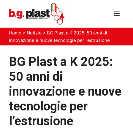
Vai
al
MEN
contenuto
Home
>
Notizie
>
BG Plast a K 2025: 50 anni di
innovazione e nuove tecnologie per l’estrusione
BG Plast a K 2025:
50 anni di
innovazione e nuove
tecnologie per
l’estrusione