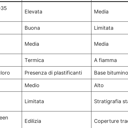
–35
Elevata
Media
Buona
Limitata
Media
Media
Termica
A fiamma
cloro
Presenza di plastificanti
Base bitumin
Medio
Alto
Limitata
Stratigrafia s
reen
Edilizia
Coperture trad