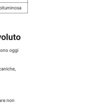
bituminosa
voluto
sono oggi
caniche,
lare non