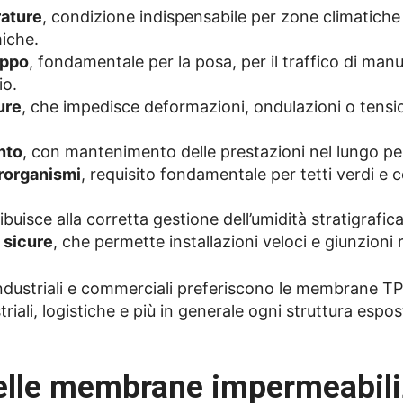
rature
, condizione indispensabile per zone climatiche 
miche.
appo
, fondamentale per la posa, per il traffico di man
io.
ure
, che impedisce deformazioni, ondulazioni o tensi
nto
, con mantenimento delle prestazioni nel lungo pe
crorganismi
, requisito fondamentale per tetti verdi e 
ibuisce alla corretta gestione dell’umidità stratigrafica
 sicure
, che permette installazioni veloci e giunzioni r
, industriali e commerciali preferiscono le membrane T
triali, logistiche e più in generale ogni struttura espos
 delle membrane impermeabili