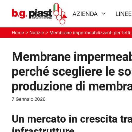
Vai
al
AZIENDA
LINE
contenuto
Home
>
Notizie
>
Membrane impermeabilizzanti per tetti 
Membrane impermeabili
perché scegliere le so
produzione di membra
7 Gennaio 2026
Un mercato in crescita tra
infrastrutture