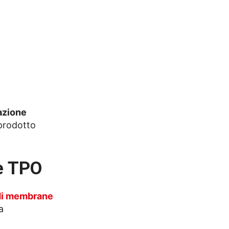
azione
 prodotto
e TPO
 di membrane
a