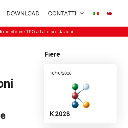
DOWNLOAD
CONTATTI
 di membrane TPO ad alte prestazioni
Fiere
18/10/2028
oni
 e
K 2028