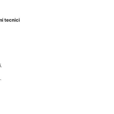
mi tecnici
.
.