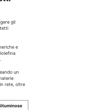
gere gli
tetti
meriche e
liolefina
.
reando un
materie
n rete, oltre
ituminose