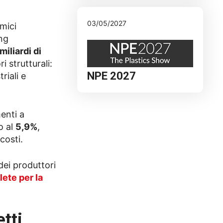
03/05/2027
mici
ing
miliardi di
i strutturali:
NPE 2027
riali e
enti a
o al
5,9%
,
costi.
dei produttori
ete per la
tti