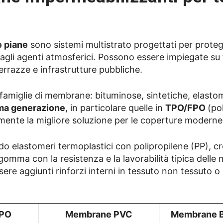
 piane
sono sistemi multistrato progettati per proteg
 e dagli agenti atmosferici. Possono essere impiegate su 
terrazze e infrastrutture pubbliche.
e famiglie di membrane: bituminose, sintetiche, elasto
ima generazione
, in particolare quelle in
TPO/FPO
(po
almente la migliore soluzione per le coperture moderne
lastomeri termoplastici con polipropilene (PP), c
gomma con la resistenza e la lavorabilità tipica delle 
re aggiunti rinforzi interni in tessuto non tessuto o i
TPO
Membrane PVC
Membrane B