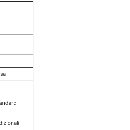
osa
tandard
izionali