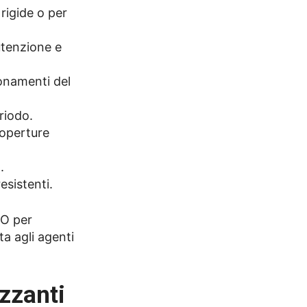
rigide o per
utenzione e
onamenti del
riodo.
coperture
.
esistenti.
PO per
ta agli agenti
zzanti