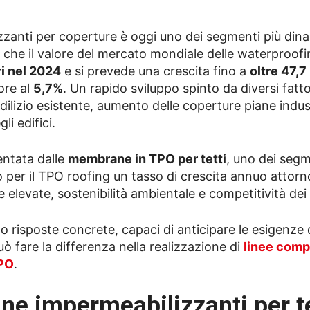
zanti per coperture è oggi uno dei segmenti più dina
tima che il valore del mercato mondiale delle waterproof
ri nel 2024
e si prevede una crescita fino a
oltre 47,7 
ore al
5,7%
. Un rapido sviluppo spinto da diversi fattor
dilizio esistente, aumento delle coperture piane indust
i edifici.
entata dalle
membrane in TPO per tetti
, uno dei segm
o per il TPO roofing un tasso di crescita annuo attorn
 elevate, sostenibilità ambientale e competitività dei 
o risposte concrete, capaci di anticipare le esigenze 
può fare la differenza nella realizzazione di
linee compl
TPO
.
e impermeabilizzanti per te