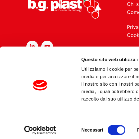
Chi 
Come
Priva
Cook
Questo sito web utilizza i
Utilizziamo i cookie per pe
media e per analizzare il n
il nostro sito con i nostri 
media, i quali potrebbero 
raccolto dal suo utilizzo dei
Copyrights 2026 B
Selezione
Necessari
del