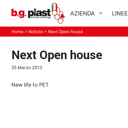
Vai
al
AZIENDA
LINE
contenuto
Home
>
Notizie
>
Next Open house
Next Open house
25 Marzo 2013
New life to PET