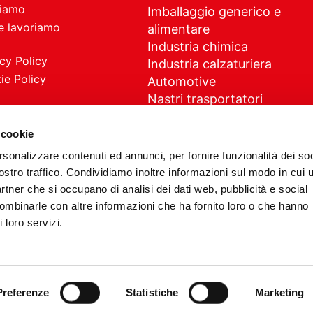
siamo
Imballaggio generico e
 lavoriamo
alimentare
Industria chimica
cy Policy
Industria calzaturiera
ie Policy
Automotive
Nastri trasportatori
Elettrodomestici
Costruzioni civili ed industria
 cookie
Coperture civili e serre
rsonalizzare contenuti ed annunci, per fornire funzionalità dei soc
Medicale
ostro traffico. Condividiamo inoltre informazioni sul modo in cui u
partner che si occupano di analisi dei dati web, pubblicità e social
combinarle con altre informazioni che ha fornito loro o che hanno
 loro servizi.
G Plast impianti s.r.l. - Partita IVA 03124520127 - Powered by
Preferenze
Statistiche
Marketing