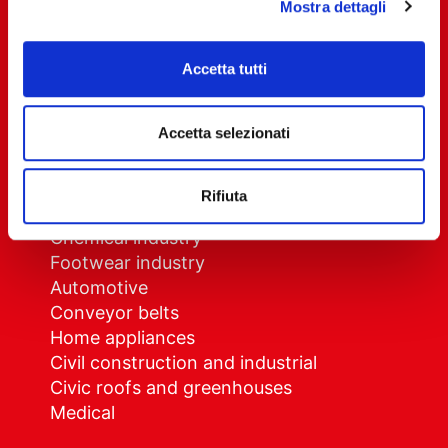
Mostra dettagli
About us
How we work
Accetta tutti
Privacy Policy
Cookie Policy
Accetta selezionati
Sectors
Rifiuta
General and food packaging
Chemical industry
Footwear industry
Automotive
Conveyor belts
Home appliances
Civil construction and industrial
Civic roofs and greenhouses
Medical