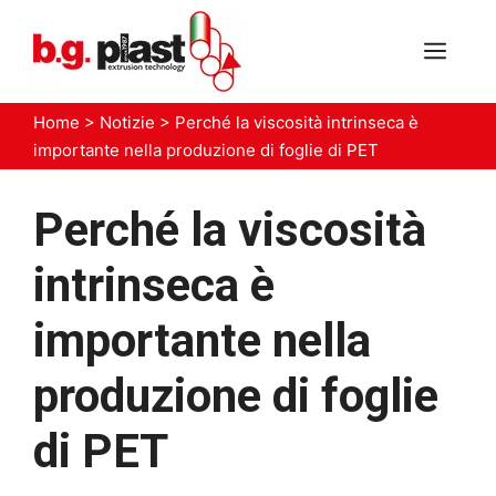
Vai
al
MEN
contenuto
Home
>
Notizie
>
Perché la viscosità intrinseca è
importante nella produzione di foglie di PET
Perché la viscosità
intrinseca è
importante nella
produzione di foglie
di PET