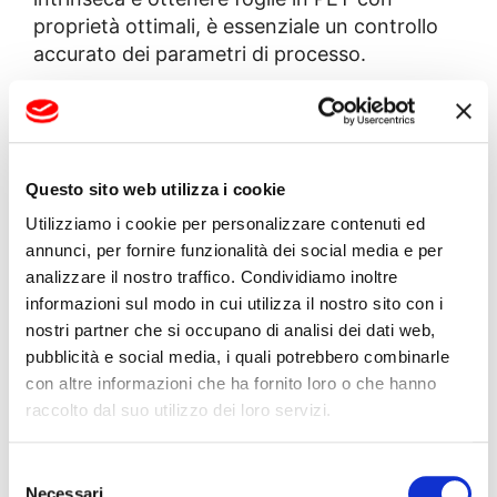
proprietà ottimali, è essenziale un controllo
accurato dei parametri di processo.
Soluzioni BG Plast per la
produzione di foglie PET
Questo sito web utilizza i cookie
BG Plast offre tecnologie avanzate per il
Utilizziamo i cookie per personalizzare contenuti ed
controllo della IV nelle linee di estrusione di
annunci, per fornire funzionalità dei social media e per
PET, tra cui:
analizzare il nostro traffico. Condividiamo inoltre
informazioni sul modo in cui utilizza il nostro sito con i
1.
Linee di estrusione per PET riciclato
nostri partner che si occupano di analisi dei dati web,
pubblicità e social media, i quali potrebbero combinarle
Estrusori monovite e bivite specifici per
con altre informazioni che ha fornito loro o che hanno
PET riciclato.
raccolto dal suo utilizzo dei loro servizi.
Sistemi di degasaggio avanzati per
eliminare l’umidità residua e prevenire il
Selezione
calo di IV.
Necessari