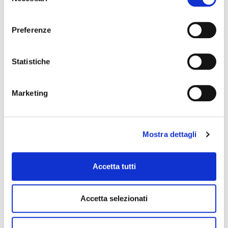
del
Produzione fino a 1800 kg/h con
consenso
spessori variabili da 0,15 a 1,50 mm.
Preferenze
2. Controllo della qualità in tempo reale
Statistiche
Sensori di temperatura e pressione per
monitorare in tempo reale il
Marketing
comportamento del materiale durante
l’estrusione.
Controllo della velocità di estrusione
Mostra dettagli
per mantenere costante la viscosità
intrinseca lungo tutta la produzione.
Accetta tutti
3. Sistemi di coestrusione avanzati
Accetta selezionati
Fino a 7 strati per combinare PET
vergine e rPET senza compromettere