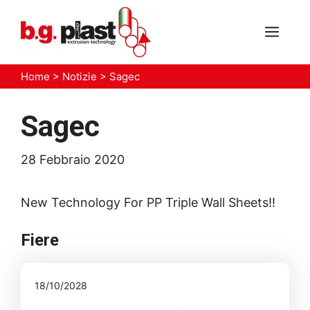
Vai
al
MEN
contenuto
Home
>
Notizie
>
Sagec
Sagec
28 Febbraio 2020
New Technology For PP Triple Wall Sheets!!
Fiere
18/10/2028