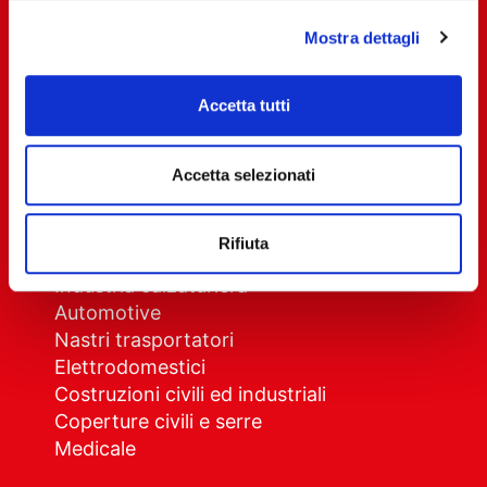
Chi siamo
Mostra dettagli
Come lavoriamo
Privacy Policy
Accetta tutti
Cookie Policy
Accetta selezionati
Settori
Imballaggio generico e alimentare
Rifiuta
Industria chimica
Industria calzaturiera
Automotive
Nastri trasportatori
Elettrodomestici
Costruzioni civili ed industriali
Coperture civili e serre
Medicale